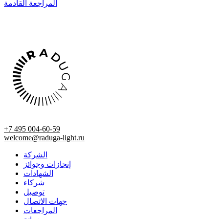
المراجعة القادمة
+7 495 004-60-59
welcome@raduga-light.ru
الشركة
إنجازات وجوائز
الشهادات
شركاء
توصيل
جهات الاتصال
المراجعات