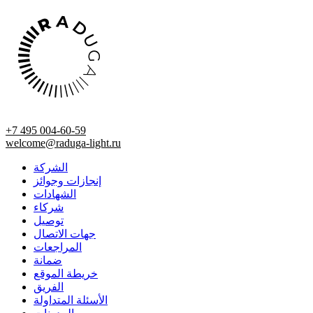
+7 495 004-60-59
welcome@raduga-light.ru
الشركة
إنجازات وجوائز
الشهادات
شركاء
توصيل
جهات الاتصال
المراجعات
ضمانة
خريطة الموقع
الفريق
الأسئلة المتداولة