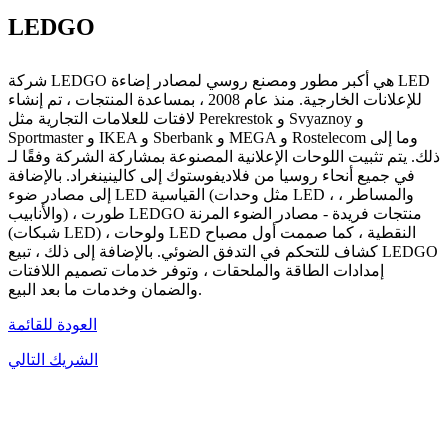
LEDGO
شركة LEDGO هي أكبر مطور ومصنع روسي لمصادر إضاءة LED
للإعلانات الخارجية. منذ عام 2008 ، بمساعدة المنتجات ، تم إنشاء
لافتات للعلامات التجارية مثل Perekrestok و Svyaznoy و
Sportmaster و IKEA و Sberbank و MEGA و Rostelecom وما إلى
ذلك. يتم تثبيت اللوحات الإعلانية المصنوعة بمشاركة الشركة وفقًا لـ
في جميع أنحاء روسيا من فلاديفوستوك إلى كالينينغراد. بالإضافة
إلى مصادر ضوء LED القياسية (مثل وحدات LED ، والمساطر ،
والأنابيب) ، طورت LEDGO منتجات فريدة - مصادر الضوء المرنة
(شبكات LED) ، ولوحات LED النقطية ، كما صممت أول مصباح
كشاف للتحكم في التدفق الضوئي. بالإضافة إلى ذلك ، تبيع LEDGO
إمدادات الطاقة والملحقات ، وتوفر خدمات تصميم اللافتات
والضمان وخدمات ما بعد البيع.
العودة للقائمة
الشريك التالي