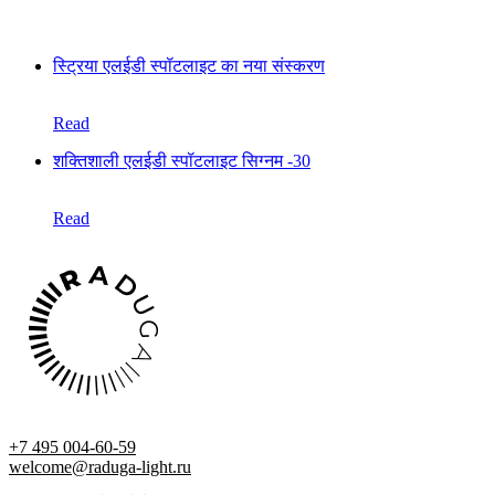
स्ट्रिया एलईडी स्पॉटलाइट का नया संस्करण
Read
शक्तिशाली एलईडी स्पॉटलाइट सिग्नम -30
Read
+7 495 004-60-59
welcome@raduga-light.ru