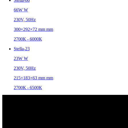
Stella-66
66W W
230V, 50Hz
300×292×72 mm mm
2700К - 6000К
Stella-23
23W W
230V, 50Hz
215×183×63 mm mm
2700К - 6500К