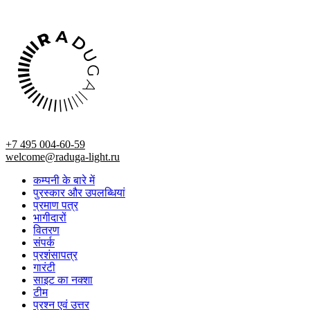
+7 495 004-60-59
welcome@raduga-light.ru
कम्पनी के बारे में
पुरस्कार और उपलब्धियां
प्रमाण पत्र
भागीदारों
वितरण
संपर्क
प्रशंसापत्र
गारंटी
साइट का नक्शा
टीम
प्रश्न एवं उत्तर