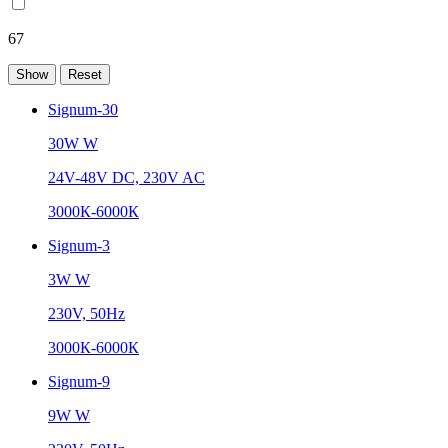
67
Signum-30
30W W
24V-48V DC, 230V AC
3000К-6000К
Signum-3
3W W
230V, 50Hz
3000К-6000К
Signum-9
9W W