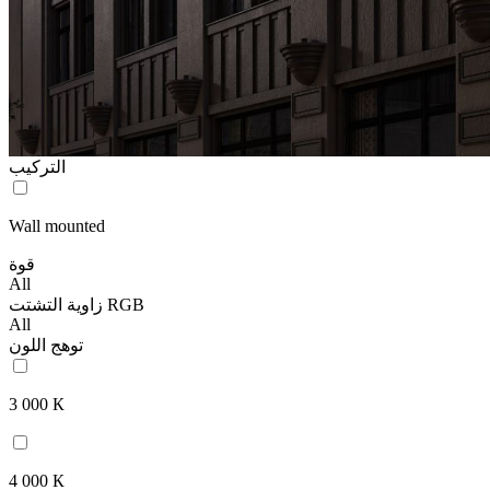
التركيب
Wall mounted
قوة
All
زاوية التشتت RGB
All
توهج اللون
3 000 К
4 000 К