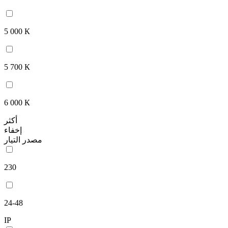
5 000 К
5 700 К
6 000 К
أكثر
إخفاء
مصدر التيار
230
24-48
IP