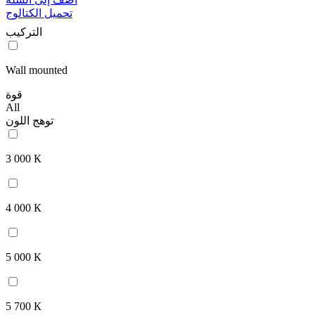
تحميل الكتالوج
التركيب
Wall mounted
قوة
All
توهج اللون
3 000 К
4 000 К
5 000 К
5 700 К