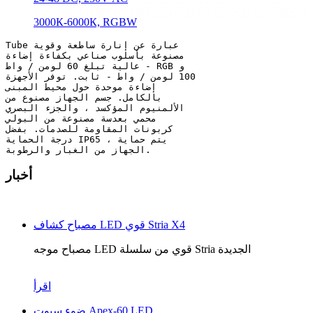
3000К-6000К, RGBW
Tube عبارة عن إنارة ساطعة وقوية
مصنوعة بأسلوب صناعي بكفاءة إضاءة
عالية تبلغ 60 لومن / واط - RGB و
100 لومن / واط - ثابت. توفر الأجهزة
إضاءة موحدة حول محيط المبنى
بالكامل. جسم الجهاز مصنوع من
الألمنيوم المؤكسد ، والجزء البصري
محمي بعدسة مصنوعة من البولي
كربونات المقاومة للصدمات. بفضل
درجة الحماية IP65 ، يتم حماية
الجهاز من الغبار والرطوبة.
أخبار
مصباح كشاف LED قوي Stria X4
مصباح موجه LED قوي من سلسلة Stria الجديدة
اقرأ
ضوء سبوت Apex-60 LED