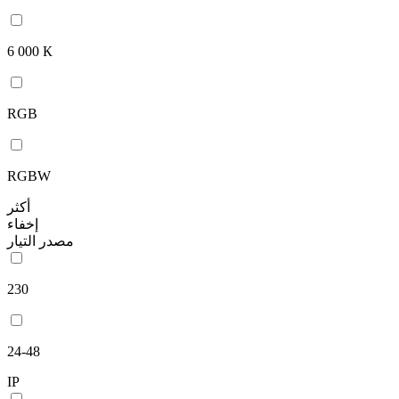
6 000 К
RGB
RGBW
أكثر
إخفاء
مصدر التيار
230
24-48
IP