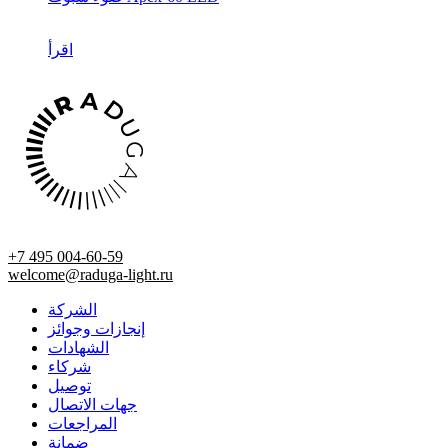
اقرأ
+7 495 004-60-59
welcome@raduga-light.ru
الشركة
إنجازات وجوائز
الشهادات
شركاء
توصيل
جهات الاتصال
المراجعات
ضمانة