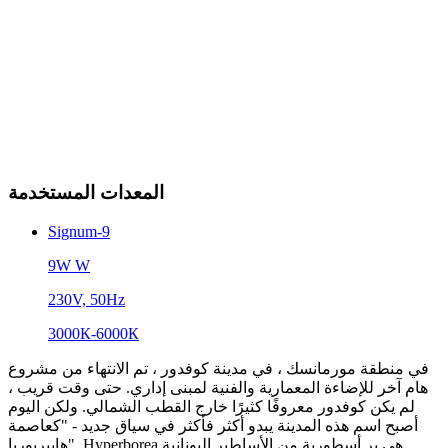
المعدات المستخدمة
Signum-9
9W W
230V, 50Hz
3000К-6000К
في منطقة مورمانسك ، في مدينة كوفدور ، تم الانتهاء من مشروع
هام آخر للإضاءة المعمارية والفنية لمبنى إداري. حتى وقت قريب ،
لم يكن كوفدور معروفًا كثيرًا خارج القطب الشمالي. ولكن اليوم
أصبح اسم هذه المدينة يبدو أكثر فأكثر في سياق جديد - "كعاصمة
هايبربوريا". Hyperborea هي بر أسطورية من الأساطير اليونانية