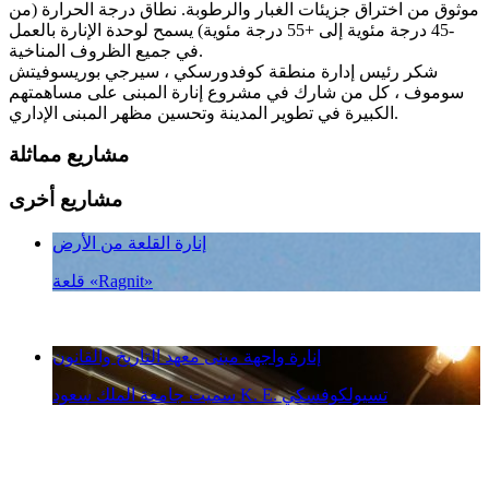
موثوق من اختراق جزيئات الغبار والرطوبة. نطاق درجة الحرارة (من
-45 درجة مئوية إلى +55 درجة مئوية) يسمح لوحدة الإنارة بالعمل
في جميع الظروف المناخية.
شكر رئيس إدارة منطقة كوفدورسكي ، سيرجي بوريسوفيتش
سوموف ، كل من شارك في مشروع إنارة المبنى على مساهمتهم
الكبيرة في تطوير المدينة وتحسين مظهر المبنى الإداري.
مشاريع مماثلة
مشاريع أخرى
إنارة القلعة من الأرض
قلعة «Ragnit»
إنارة واجهة مبنى معهد التاريخ والقانون
سميت جامعة الملك سعود K. E. تسيولكوفسكي