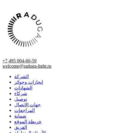
+7 495 004-60-59
welcome@raduga-light.ru
الشركة
إنجازات وجوائز
الشهادات
شركاء
توصيل
جهات الاتصال
المراجعات
ضمانة
خريطة الموقع
الفريق
الأسئلة المتداولة