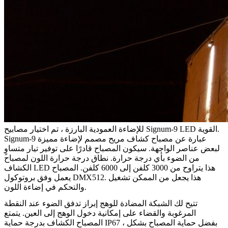
للإضاءة العمودية البارزة ، تم اختيار مصابيح Signum-9 LED القوية.
Signum-9 عبارة عن مصباح كشاف مريح مصمم لإضاءة مميزة
لبعض عناصر الواجهة. سيكون المصباح قادرًا على توفير تيار متساوٍ
من الضوء بأي درجة حرارة. نطاق درجة حرارة اللون لمصباح
الكشاف LED هذا يتراوح من 3000 كلفن إلى 6000 كلفن. المصباح
يعمل وفق بروتوكول DMX512. هذا يجعل من الممكن تشغيل
والتحكم في إضاءة اللون.
تتيح لك الشبكة المضادة للوهج إبراز تدفق الضوء عند النقطة
المرغوبة والقضاء على إمكانية دخول الوهج إلى العين. يتمتع
المصباح الكشاف بدرجة حماية IP67 ، بفضل حماية المصباح بشكل