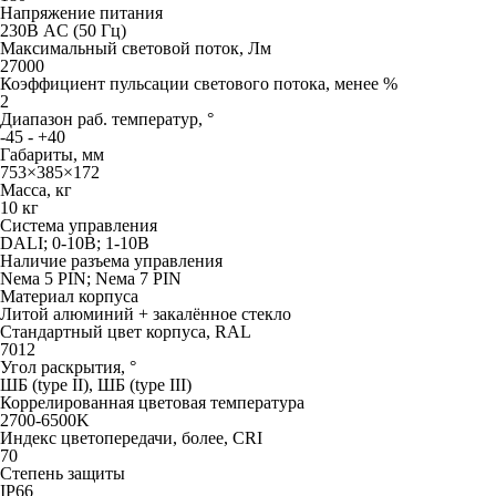
Напряжение питания
230В AC (50 Гц)
Максимальный световой поток, Лм
27000
Коэффициент пульсации светового потока, менее %
2
Диапазон раб. температур, °
-45 - +40
Габариты, мм
753×385×172
Масса, кг
10 кг
Система управления
DALI; 0-10В; 1-10В
Наличие разъема управления
Neма 5 PIN; Neма 7 PIN
Материал корпуса
Литой алюминий + закалённое стекло
Стандартный цвет корпуса, RAL
7012
Угол раскрытия, °
ШБ (type II), ШБ (type III)
Коррелированная цветовая температура
2700-6500K
Индекс цветопередачи, более, CRI
70
Степень защиты
IP66